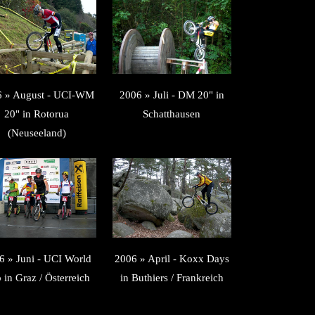
6 » August - UCI-WM
2006 » Juli - DM 20" in
20" in Rotorua
Schatthausen
(Neuseeland)
6 » Juni - UCI World
2006 » April - Koxx Days
 in Graz / Österreich
in Buthiers / Frankreich