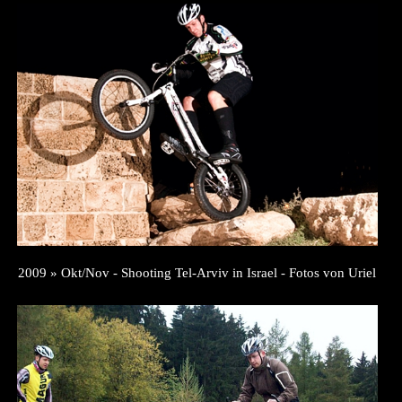
2009 » Okt/Nov - Shooting Tel-Arviv in Israel - Fotos von Uriel