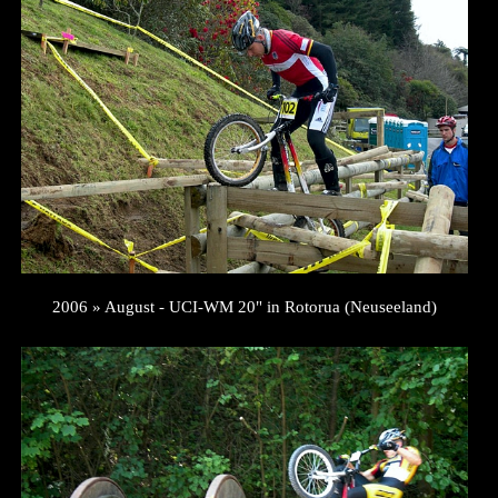
2006 » August - UCI-WM 20" in Rotorua (Neuseeland)