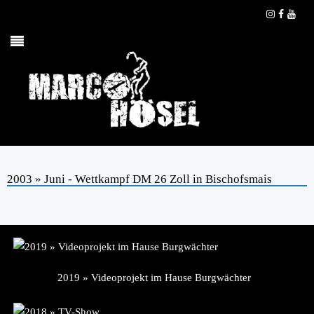
2003 » Juni - Wettkampf DM 26 Zoll in Bischofsmais
2019 » Videoprojekt im Hause Burgwächter